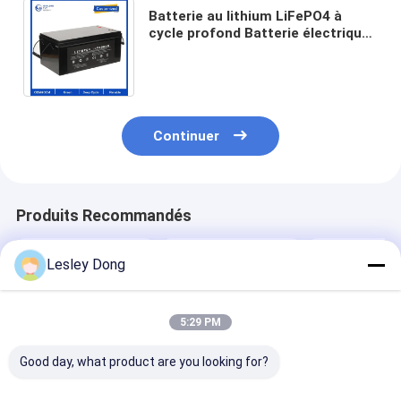
Batterie au lithium LiFePO4 à
cycle profond Batterie électrique
pour chariot de golf 48V 72V
100AH 200AH 400AH
Continuer
Produits Recommandés
Lesley Dong
5:29 PM
Good day, what product are you looking for?
Pack de batteries
Emballage de
OEM ODM IP6