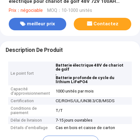
électrique pour chariot de golf 48V 72V 100AH
200AH 400AH
Prix：négociable
MOQ：10-1000 unités
meilleur prix
Contactez
Description De Produit
Batterie électrique 48V de chariot
de golf
Le point fort
,
Batterie profonde de cycle du
lithium LiFePO4
Capacité
1000 unités par mois
d'approvisionnement
Certification
CE/ROHS/UL/UN38.3/CB/MSDS
Conditions de
T/T
paiement
Délai de livraison
7-15 jours ouvrables
Détails d'emballage
Cas en bois et caisse de carton