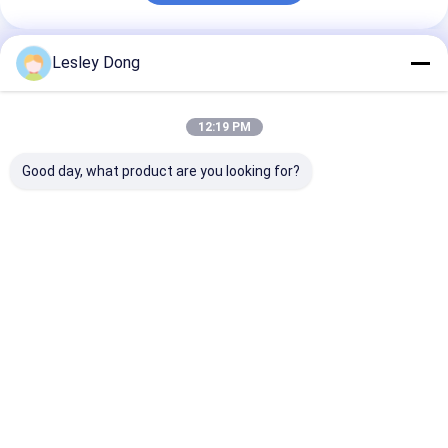
Lesley Dong
Nos Catégories
12:19 PM
Good day, what product are you looking for?
Paquet de batterie
Batterie au lithium
Cellule de batt
au lithium d'EV
de stockage de
lithium
l'énergie
Aperçu
Au sujet de
Contactez-
Desktop
nous
nous
Site
Plan du
Politique en matière de protection de
site
la vie privée
Qualité
Paquet de batterie au lithium d'EV
Usine De Chine.Copyright
© 2026 Hunan Chalong Fly Technology Co., Ltd.. All Rights