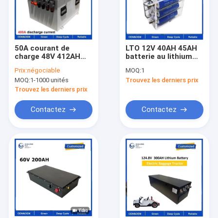
50A courant de
LTO 12V 40AH 45AH
charge 48V 412AH
batterie au lithium
batterie au lithium-
titanate avec
Prix:
négociable
MOQ:
1
ion pour moteur de
performance à basse
MOQ:
1-1000 unités
Trouvez les derniers prix
bateau de mer
température
Chargement rapide
Trouvez les derniers prix
et longue durée de
vie
Contactez
Contactez