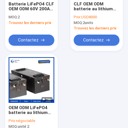
Batterie LiFePO4 CLF
CLF OEM ODM
OEM ODM 60V 200Ah
batterie au lithium
avec courant de
124.8V300AH
MOQ:
2
Prix:
USD8000
décharge élevé de
Tracteur d'aéroport
Trouvez les derniers prix
MOQ:
2units
200A et étanchéité
Voiture de tourisme
IP67 pour chariot
à basse vitesse
Trouvez les derniers prix
élévateur électrique
batterie LiFePO4
et bus
Contactez
Contactez
OEM ODM LiFePO4
batterie au lithium
NMC NCM batterie
Prix:
négociable
personnalisée 48V
MOQ:
unité 2
60V 72V 12Ah 18Ah