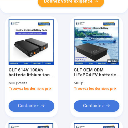
Donnez votre exigence
CLF 614V 100Ah
CLF OEM ODM
batterie lithium-ion
LiFePO4 EV batterie
EV voiture camion
au lithium étanche à
MOQ:
2sets
MOQ:
1
batterie de bateau
l'eau 96V 120V 360V
Trouvez les derniers prix
Trouvez les derniers prix
120KW pour le
100ah 200Ah Pour les
chargement
bateaux de mer
Contactez
Contactez