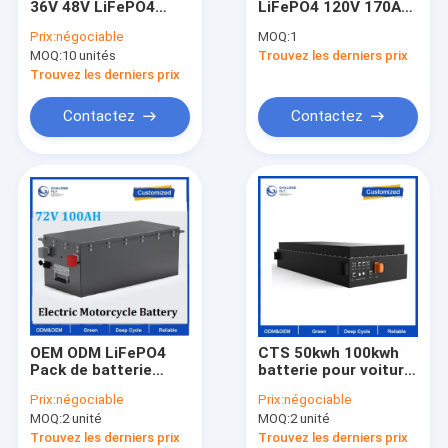
36V 48V LiFePO4
LiFePO4 120V 170Ah
Lithium Iron Battery
3000 cycles pour
Prix:
négociable
MOQ:
1
Packs Machines de
véhicules sans pilote
MOQ:
10 unités
Trouvez les derniers prix
nettoyage de sol
Voiture de golf
Trouvez les derniers prix
Voiture avec
chargeur BMS
Contactez
Contactez
OEM ODM LiFePO4
CTS 50kwh 100kwh
Pack de batterie
batterie pour voiture
150Ah IP67 étanche
électrique et batterie
Prix:
négociable
Prix:
négociable
6000 Cycles pour les
Li Ion LiFePO4 pour
MOQ:
2 unité
MOQ:
2 unité
véhicules électriques
voiture, 614V 100kwh
UTVs ATVs
batterie pour voiture
Trouvez les derniers prix
Trouvez les derniers prix