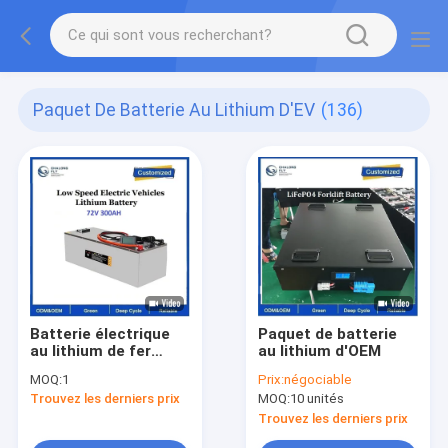
Paquet De Batterie Au Lithium D'EV
(136)
Batterie électrique
Paquet de batterie
au lithium de fer
au lithium d'OEM
phosphate de lithium
MOQ:
1
Prix:
négociable
de 72 V
Trouvez les derniers prix
MOQ:
10 unités
Trouvez les derniers prix