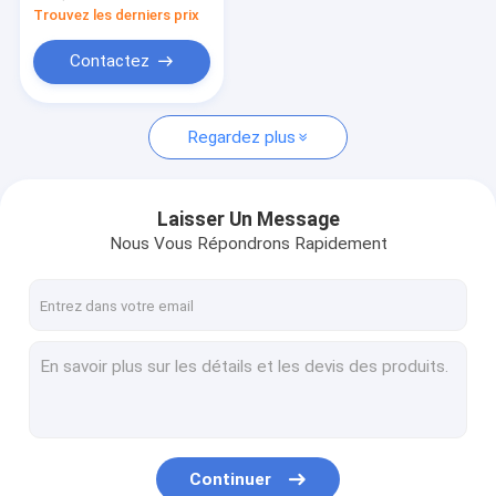
20Ah 30Ah 40Ah 60Ah
Trouvez les derniers prix
Contactez
Regardez plus
Laisser Un Message
Nous Vous Répondrons Rapidement
Continuer