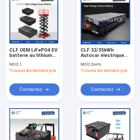
CLF OEM LiFePO4 EV
CLF 32/35kWh
batterie au lithium
Autocar électrique
96V 120V 360V 100ah
refroidissement
MOQ:
1
MOQ:
2sets
200Ah batterie à
liquide batterie au
Trouvez les derniers prix
Trouvez les derniers prix
haute tension pour
lithium LiFePO4 pour
véhicule à basse
bateau électrique
vitesse camion
voiture de bus
camion
Contactez
Contactez
Maison
Des produits
Au sujet de nous