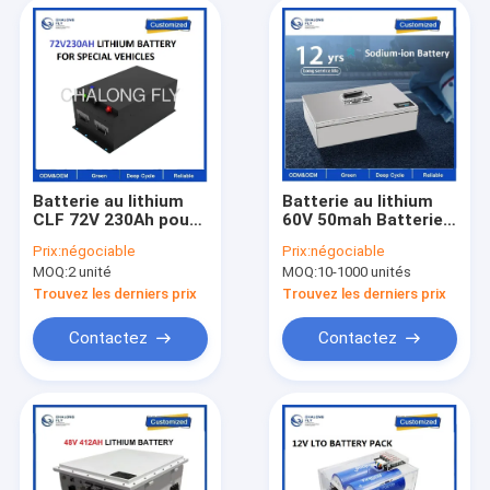
Batterie au lithium
Batterie au lithium
CLF 72V 230Ah pour
60V 50mah Batterie
véhicules spéciaux
sodium-ion Batterie
Prix:
négociable
Prix:
négociable
avec décharge de
au lithium-ion
MOQ:
2 unité
MOQ:
10-1000 unités
pointe de 1000A,
Rechargeable pour
capacité nominale de
100KWH 150KWH
Trouvez les derniers prix
Trouvez les derniers prix
230Ah pour véhicules
Système de
électriques
stockage d'énergie
Contactez
Contactez