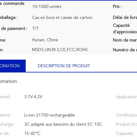
de commande
10-1000 unités
Prix :
mballage :
Cas en bois et caisse de carton
Délai de livr
Capacité
 de paiement :
T/T
d'approvisi
Hunan, Chine
ine:
Nom de mar
MSDS,UN38.3,CE,FCC,ROHS
n:
Numéro de 
NFOMATION
DESCRIPTION DE PRODUIT
fomation
minal:
3.7V-4.2V
Application
terie:
Li-ion 21700 rechargeable
Certificati
charge:
3C adapté aux besoins du client 5C 10C
Produit d'o
re de
15-45°C
Capacité: