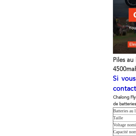
Piles au
4500mah
Si vou
contact
Chalong Fly
de batteries
Batteries au 
Taille
Voltage nomi
Capacité nom