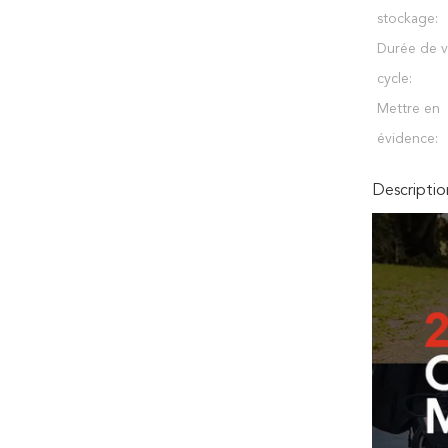
stockage:
Durée de v
cycle:
Mettre en
évidence:
Descriptio