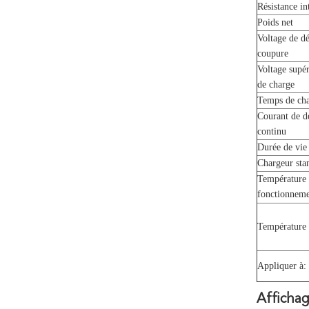
Résistance in
Poids net
Voltage de d
coupure
Voltage supér
de charge
Temps de ch
Courant de d
continu
Durée de vie
Chargeur sta
Température
fonctionnem
Température 
Appliquer à:
Afficha