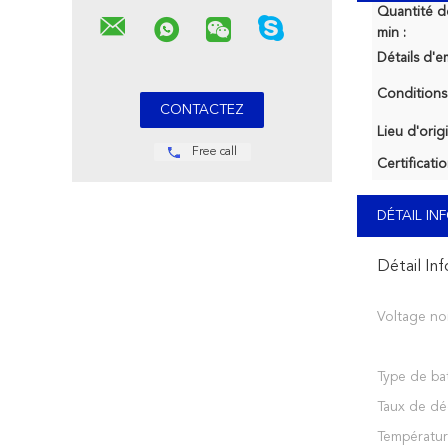
Quantité 
min :
Détails d'e
Conditions
Lieu d'orig
Free call
Certificatio
DÉTAIL I
Détail In
Voltage no
Type de bat
Taux de dé
Températu