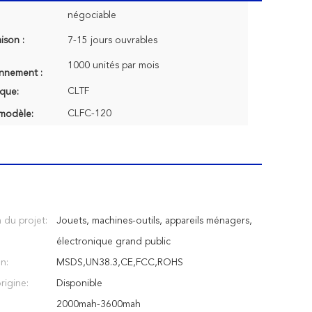
négociable
aison :
7-15 jours ouvrables
1000 unités par mois
onnement :
CLTF
que:
CLFC-120
modèle:
 du projet:
Jouets, machines-outils, appareils ménagers,
électronique grand public
on:
MSDS,UN38.3,CE,FCC,ROHS
rigine:
Disponible
2000mah-3600mah