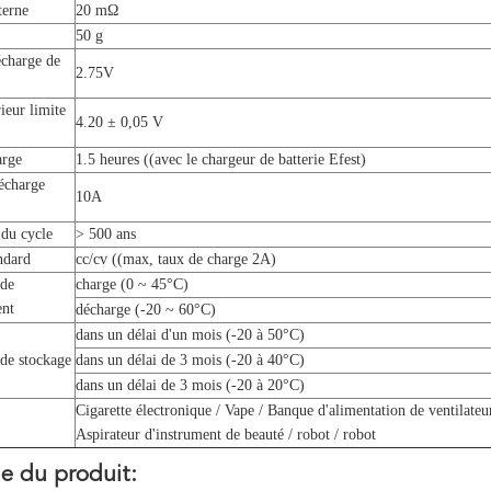
terne
20 mΩ
50 g
écharge de
2.75V
ieur limite
4.20 ± 0,05 V
arge
1.5 heures ((avec le chargeur de batterie Efest)
écharge
10A
 du cycle
> 500 ans
ndard
cc/cv ((max, taux de charge 2A)
 de
charge (0 ~ 45°C)
ent
décharge (-20 ~ 60°C)
dans un délai d'un mois (-20 à 50°C)
de stockage
dans un délai de 3 mois (-20 à 40°C)
dans un délai de 3 mois (-20 à 20°C)
Cigarette électronique / Vape / Banque d'alimentation de ventilat
Aspirateur d'instrument de beauté / robot / robot
ge du produit: