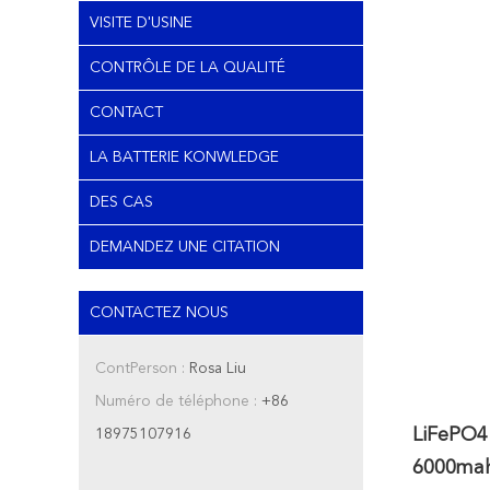
VISITE D'USINE
CONTRÔLE DE LA QUALITÉ
CONTACT
LA BATTERIE KONWLEDGE
DES CAS
DEMANDEZ UNE CITATION
CONTACTEZ NOUS
ContPerson :
Rosa Liu
Numéro de téléphone :
+86
LiFePO4
18975107916
6000mah