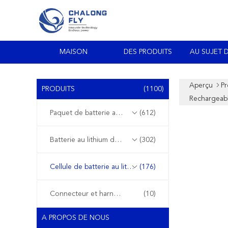
MAISON
DES PRODUITS
AU SUJET 
Aperçu
Pr
PRODUITS
(1100)
Rechargeab
Paquet de batterie au lithium d'EV
(612)
Batterie au lithium de stockage de l'énergie
(302)
Cellule de batterie au lithium
(176)
Connecteur et harnais de fil
(10)
A PROPOS DE NOUS