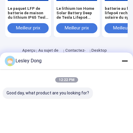
Le paquet LFP de
Le lithium Ion Home
batterie au lit
batterie de maison
Solar Battery Deep
lifepo4 rechar
du lithium IP65 Tesla
de Tesla Lifepo4
solaire du sys
imperméabilisent
Powerwall 48v200ah
LiFePO4 384W
48V 200Ah pour
font un cycle 10KWH
remisage des
Meilleur prix
Meilleur prix
Meilleur p
outre de la batterie
la batterie au lithium
batteries de li
au lithium du
du système solaire
de 12V 30Ah
système solaire
lifepo4
lifepo4 d'inverseur
de grille
Aperçu
Au sujet de
Contactez-
Desktop
nous
nous
Site
Lesley Dong
Plan du
Politique en matière de protection de
site
la vie privée
Qualité
Paquet de batterie au lithium d'EV
Usine De Chine.Copyright
© 2026 Hunan Chalong Fly Technology Co., Ltd.. All Rights
12:22 PM
Reserved.
Good day, what product are you looking for?
Maison
Des produits
Au sujet de nous