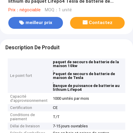
lithium du paquet Lifepo4 Tesla de batterie de
maison de 10kw 100ah
Prix：négociable
MOQ：1 unité
meilleur prix
Contactez
Description De Produit
paquet de secours de batterie de la
maison 10kw
,
Paquet de secours de batterie de
Le point fort
maison de Tesla
,
Banque de puissance de batterie au
lithium Lifepo4
Capacité
1000 unités par mois
d'approvisionnement
Certification
CE
Conditions de
T/T
paiement
Délai de livraison
7-15 jours ouvrables