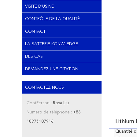
VISITE D'USINE
CONTRÔLE DE LA QUALITÉ
CONTACT
LA BATTERIE KONWLEDGE
DES CAS
DEMANDEZ UNE CITATION
CONTACTEZ NOUS
ContPerson :
Rosa Liu
Numéro de téléphone :
+86
Lithium 
18975107916
Quantité 