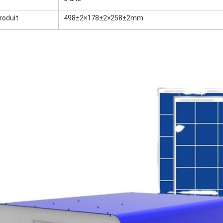
produit
498±2×178±2×258±2mm