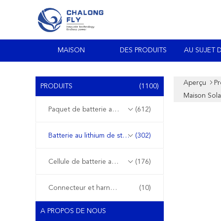
MAISON
DES PRODUITS
AU SUJET 
Aperçu
Pr
PRODUITS
(1100)
Maison Sola
Paquet de batterie au lithium d'EV
(612)
Batterie au lithium de stockage de l'énergie
(302)
Cellule de batterie au lithium
(176)
Connecteur et harnais de fil
(10)
A PROPOS DE NOUS