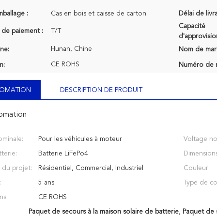
mballage :
Cas en bois et caisse de carton
Délai de livr
Capacité
 de paiement :
T/T
d'approvisi
Hunan, Chine
ine:
Nom de mar
CE ROHS
n:
Numéro de 
NFOMATION
DESCRIPTION DE PRODUIT
fomation
ominale:
Pour les véhicules à moteur
Voltage no
terie:
Batterie LiFePo4
Dimension
 du projet:
Résidentiel, Commercial, Industriel
Couleur:
:
5 ans
Type de co
ns:
CE ROHS
Paquet de secours à la maison solaire de batterie
,
Paquet de 