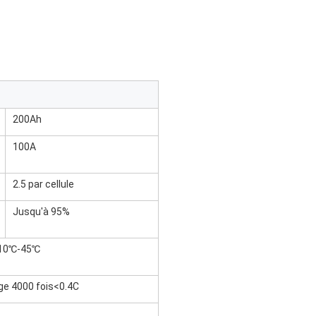
200Ah
100A
2.5 par cellule
Jusqu'à 95%
 10℃-45℃
ge 4000 fois<0.4C