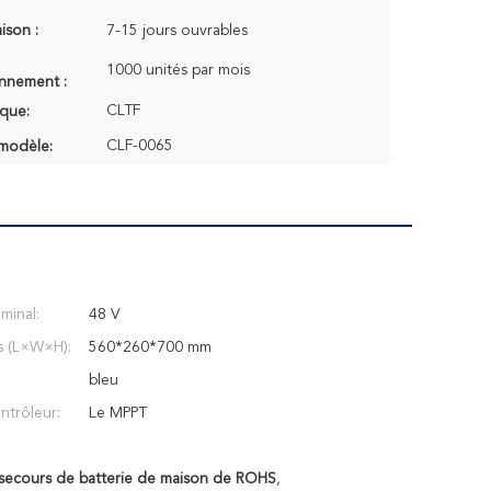
aison :
7-15 jours ouvrables
1000 unités par mois
onnement :
CLTF
que:
CLF-0065
modèle:
minal:
48 V
s (L×W×H):
560*260*700 mm
bleu
ntrôleur:
Le MPPT
secours de batterie de maison de ROHS
,