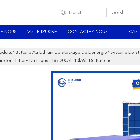
French
DE NOUS
VISITE D'USINE
CONTACTEZ-NOUS
CAS
oduits
Batterie Au Lithium De Stockage De L'énergie
Système De Sto
ire Ion Battery Du Paquet 48v 200Ah 10kWh De Batterie