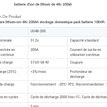
batterie d'ion de lithium de 48v 200ah
n De Produit
laire lithium-ion 48v 200Ah stockage domestique pack batterie 10kWh
UU48-200
ominale
51.2v
Capacité standard
'entrée en
200A
Courant de sortie en
n continue
utilisation continue
e charge
57.6V-58.4V
Coupure
arge (25℃)
<3%/mois
Profondeur de
décharge
de charge
Fonctionnement : -20℃-70℃ ; Recommandation :
ie en cycles
Cycle de décharge 2000 fois<1C ; Cycle de déchar
5 ans