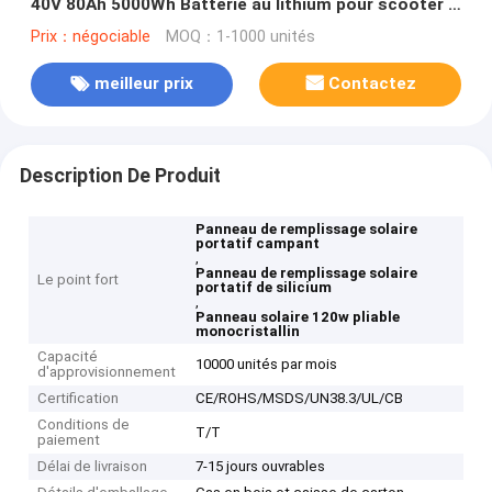
40V 80Ah 5000Wh Batterie au lithium pour scooter /
moto électrique / motocycle / motocyclette,
Prix：négociable
MOQ：1-1000 unités
meilleur prix
Contactez
Description De Produit
Panneau de remplissage solaire
portatif campant
,
Panneau de remplissage solaire
Le point fort
portatif de silicium
,
Panneau solaire 120w pliable
monocristallin
Capacité
10000 unités par mois
d'approvisionnement
Certification
CE/ROHS/MSDS/UN38.3/UL/CB
Conditions de
T/T
paiement
Délai de livraison
7-15 jours ouvrables