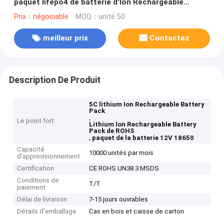
paquet lifepo4 de batterie d'Ion Rechargeable
Battery Pack 12V 18650 de lithium de vélo
Prix：négociable
MOQ：unité 50
meilleur prix
Contactez
Description De Produit
5C lithium Ion Rechargeable Battery
Pack
,
Le point fort
Lithium Ion Rechargeable Battery
Pack de ROHS
,
paquet de la batterie 12V 18650
Capacité
10000 unités par mois
d'approvisionnement
Certification
CE ROHS UN38.3 MSDS
Conditions de
T/T
paiement
Délai de livraison
7-15 jours ouvrables
Détails d'emballage
Cas en bois et caisse de carton