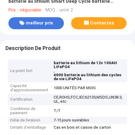
batterie au lithium Smart Deep Cycle batterie
personnalisée batteries au lithium
Prix：négociable
MOQ：unité 2
meilleur prix
Contactez
Description De Produit
batterie au lithium de 12v 100AH
LiFePO4
Le point fort
,
4000 batterie au lithium des cycles
de vie LiFePO4
Capacité
1000 UNITÉS PAR MOIS
d'approvisionnement
CE,ROHS,FCC,IEC62133,MSDS,UN38.3,
Certification
UL, etc
Conditions de
T/T
paiement
Délai de livraison
7-15 jours ouvrables
Détails d'emballage
Cas en bois et caisse de carton